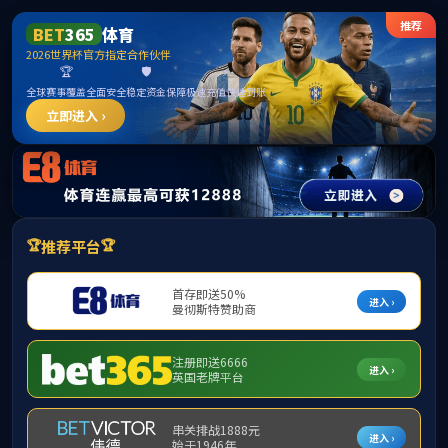
威廉希尔中文网站_WilliamHill官网
师生
风采
>
>
首页
师生风采
正文
英语晨读领读员培训
时间：2024-08-20
浏览量：